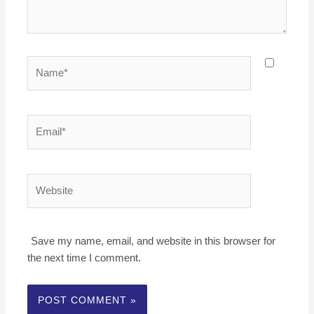
Name*
Email*
Website
Save my name, email, and website in this browser for
the next time I comment.