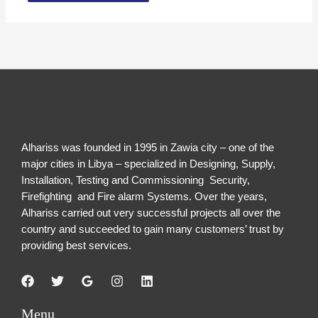
Alhariss was founded in 1995 in Zawia city – one of the
major cities in Libya – specialized in Designing, Supply,
Installation, Testing and Commissioning Security,
Firefighting and Fire alarm Systems. Over the years,
Alhariss carried out very successful projects all over the
country and succeeded to gain many customers’ trust by
providing best services.
Menu