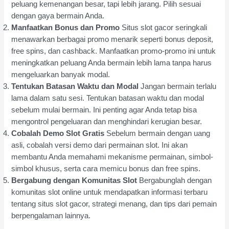
peluang kemenangan besar, tapi lebih jarang. Pilih sesuai
dengan gaya bermain Anda.
Manfaatkan Bonus dan Promo
Situs slot gacor seringkali
menawarkan berbagai promo menarik seperti bonus deposit,
free spins, dan cashback. Manfaatkan promo-promo ini untuk
meningkatkan peluang Anda bermain lebih lama tanpa harus
mengeluarkan banyak modal.
Tentukan Batasan Waktu dan Modal
Jangan bermain terlalu
lama dalam satu sesi. Tentukan batasan waktu dan modal
sebelum mulai bermain. Ini penting agar Anda tetap bisa
mengontrol pengeluaran dan menghindari kerugian besar.
Cobalah Demo Slot Gratis
Sebelum bermain dengan uang
asli, cobalah versi demo dari permainan slot. Ini akan
membantu Anda memahami mekanisme permainan, simbol-
simbol khusus, serta cara memicu bonus dan free spins.
Bergabung dengan Komunitas Slot
Bergabunglah dengan
komunitas slot online untuk mendapatkan informasi terbaru
tentang situs slot gacor, strategi menang, dan tips dari pemain
berpengalaman lainnya.