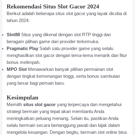
Rekomendasi Situs Slot Gacor 2024
Berikut adalah beberapa situs slot gacor yang layak dicoba di
tahun 2024:
Slot88
Situs yang dikenal dengan slot RTP tinggi dan
beragam pilihan game dari provider terkemuka.
Pragmatic Play
Salah satu provider game yang selalu
menghasilkan slot gacor dengan tema-tema menarik dan fitur
bonus melimpah.
MPO Slot
Menawarkan banyak pilihan permainan slot
dengan tingkat kemenangan tinggi, serta bonus sambutan
yang besar bagi pemain baru.
Kesimpulan
Memilih
situs slot gacor
yang terpercaya dan mengetahui
strategi bermain yang tepat akan membantu Anda
meningkatkan peluang menang. Selain itu, pastikan Anda
selalu bermain secara bertanggung jawab dan bijak dalam
mengelola keuangan. Dengan begitu, bermain slot online bisa