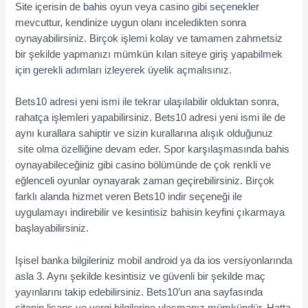
Site içerisin de bahis oyun veya casino gibi seçenekler
mevcuttur, kendinize uygun olanı inceledikten sonra
oynayabilirsiniz. Birçok işlemi kolay ve tamamen zahmetsiz
bir şekilde yapmanızı mümkün kılan siteye giriş yapabilmek
için gerekli adımları izleyerek üyelik açmalısınız.
Bets10 adresi yeni ismi ile tekrar ulaşılabilir olduktan sonra,
rahatça işlemleri yapabilirsiniz. Bets10 adresi yeni ismi ile de
aynı kurallara sahiptir ve sizin kurallarına alışık olduğunuz
site olma özelliğine devam eder. Spor karşılaşmasında bahis
oynayabileceğiniz gibi casino bölümünde de çok renkli ve
eğlenceli oyunlar oynayarak zaman geçirebilirsiniz. Birçok
farklı alanda hizmet veren Bets10 indir seçeneği ile
uygulamayı indirebilir ve kesintisiz bahisin keyfini çıkarmaya
başlayabilirsiniz.
Işisel banka bilgileriniz mobil android ya da ios versiyonlarında
asla 3. Aynı şekilde kesintisiz ve güvenli bir şekilde maç
yayınlarını takip edebilirsiniz. Bets10’un ana sayfasında
sitenin lisans ve vergi bilgilerine ulaşmanız mümkündür. Hatta