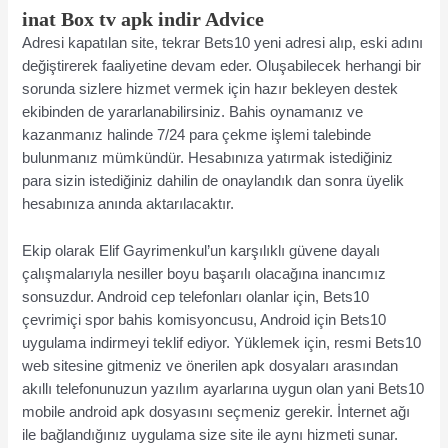
inat Box tv apk indir Advice
Adresi kapatılan site, tekrar Bets10 yeni adresi alıp, eski adını
değiştirerek faaliyetine devam eder. Oluşabilecek herhangi bir
sorunda sizlere hizmet vermek için hazır bekleyen destek
ekibinden de yararlanabilirsiniz. Bahis oynamanız ve
kazanmanız halinde 7/24 para çekme işlemi talebinde
bulunmanız mümkündür. Hesabınıza yatırmak istediğiniz
para sizin istediğiniz dahilin de onaylandık dan sonra üyelik
hesabınıza anında aktarılacaktır.
Ekip olarak Elif Gayrimenkul’un karşılıklı güvene dayalı
çalışmalarıyla nesiller boyu başarılı olacağına inancımız
sonsuzdur. Android cep telefonları olanlar için, Bets10
çevrimiçi spor bahis komisyoncusu, Android için Bets10
uygulama indirmeyi teklif ediyor. Yüklemek için, resmi Bets10
web sitesine gitmeniz ve önerilen apk dosyaları arasından
akıllı telefonunuzun yazılım ayarlarına uygun olan yani Bets10
mobile android apk dosyasını seçmeniz gerekir. İnternet ağı
ile bağlandığınız uygulama size site ile aynı hizmeti sunar.