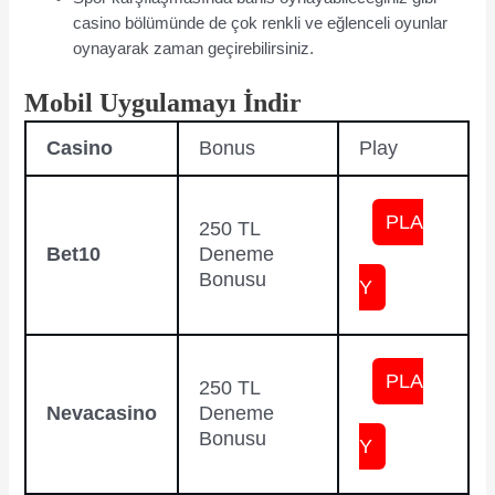
casino bölümünde de çok renkli ve eğlenceli oyunlar
oynayarak zaman geçirebilirsiniz.
Mobil Uygulamayı İndir
Casino
Bonus
Play
PLA
250 TL
Bet10
Deneme
Bonusu
Y
PLA
250 TL
Nevacasino
Deneme
Bonusu
Y