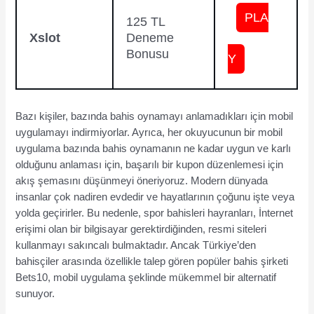
PLA
125 TL
Xslot
Deneme
Bonusu
Y
Bazı kişiler, bazında bahis oynamayı anlamadıkları için mobil
uygulamayı indirmiyorlar. Ayrıca, her okuyucunun bir mobil
uygulama bazında bahis oynamanın ne kadar uygun ve karlı
olduğunu anlaması için, başarılı bir kupon düzenlemesi için
akış şemasını düşünmeyi öneriyoruz. Modern dünyada
insanlar çok nadiren evdedir ve hayatlarının çoğunu işte veya
yolda geçirirler. Bu nedenle, spor bahisleri hayranları, İnternet
erişimi olan bir bilgisayar gerektirdiğinden, resmi siteleri
kullanmayı sakıncalı bulmaktadır. Ancak Türkiye’den
bahisçiler arasında özellikle talep gören popüler bahis şirketi
Bets10, mobil uygulama şeklinde mükemmel bir alternatif
sunuyor.