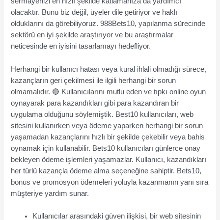
sermayenizi en hızlı şekilde katlamanıza da yardımcı
olacaktır. Bunu biz değil, üyeler dile getiriyor ve haklı
olduklarını da görebiliyoruz. 988Bets10, yapılanma sürecinde
sektörü en iyi şekilde araştırıyor ve bu araştırmalar
neticesinde en iyisini tasarlamayı hedefliyor.
Herhangi bir kullanıcı hatası veya kural ihlali olmadığı sürece,
kazançların geri çekilmesi ile ilgili herhangi bir sorun
olmamalıdır. 🔴 Kullanıcılarını mutlu eden ve tıpkı online oyun
oynayarak para kazandıkları gibi para kazandıran bir
uygulama olduğunu söylemiştik. Best10 kullanıcıları, web
sitesini kullanırken veya ödeme yaparken herhangi bir sorun
yaşamadan kazançlarını hızlı bir şekilde çekebilir veya bahis
oynamak için kullanabilir. Bets10 kullanıcıları günlerce onay
bekleyen ödeme işlemleri yaşamazlar. Kullanıcı, kazandıkları
her türlü kazançla ödeme alma seçeneğine sahiptir. Bets10,
bonus ve promosyon ödemeleri yoluyla kazanmanın yanı sıra
müşteriye yardım sunar.
Kullanıcılar arasındaki güven ilişkisi, bir web sitesinin